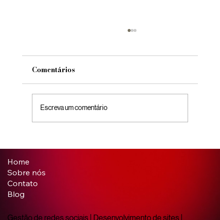
Comentários
Escreva um comentário
Realidade Aumentada e Virtual no
Marketing: como criar experiências
Home
imersivas para sua marca
Sobre nós
Contato
Blog
Gestão de redes sociais | Desenvolvimento de sites |