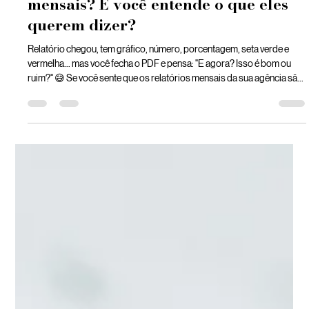
Amoras Digital
6 de mar.
2 min de leitura
Sua agência te entrega relatórios
mensais? E você entende o que eles
querem dizer?
Relatório chegou, tem gráfico, número, porcentagem, seta verde e
vermelha... mas você fecha o PDF e pensa: "E agora? Isso é bom ou
ruim?" 😅 Se você sente que os relatórios mensais da sua agência são
difíceis de entender ou não fazem sentido pra sua realidade, calma. A
culpa não é sua. Neste artigo, a Amoras te ajuda a entender o que
realmente importa num relatório de marketing, e como ele pode ser
uma ferramenta poderosa (e não um bicho de sete cabeças).