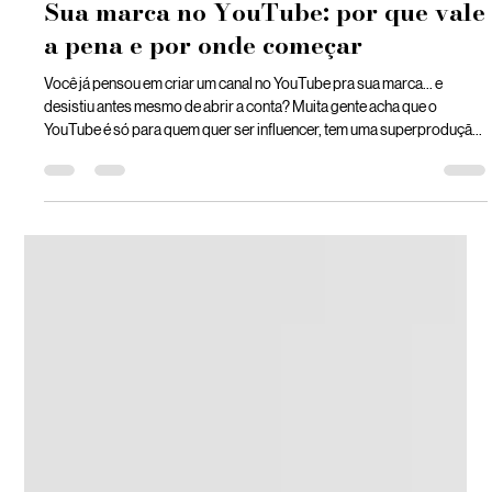
Amoras Digital
20 de mar.
2 min de leitura
Sua marca no YouTube: por que vale
a pena e por onde começar
Você já pensou em criar um canal no YouTube pra sua marca… e
desistiu antes mesmo de abrir a conta? Muita gente acha que o
YouTube é só para quem quer ser influencer, tem uma superprodução
ou milhões de inscritos. Mas a verdade é que o YouTube pode (e deve!)
fazer parte da sua estratégia digital, mesmo que você comece com
vídeos simples e objetivos. Neste artigo, a Amoras te mostra por que
vale a pena apostar nessa plataforma e como tirar a ideia do papel.