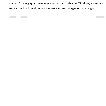
Gestão de tráfego pago: o que é,
porque fazer e como evitar o famoso
'gastei e não voltou'
Você impulsionou um post, colocou um dinheirinho no botão azul… e
nada. O tráfego pago virou sinônimo de frustração? Calma, você não
está sozinha! Investir em anúncios sem estratégia é como jogar
dinheiro ao vento. Neste artigo, a Amoras te explica o que é tráfego
pago, por que ele funciona (quando bem feito) e como transformar seu
investimento em resultado de verdade.