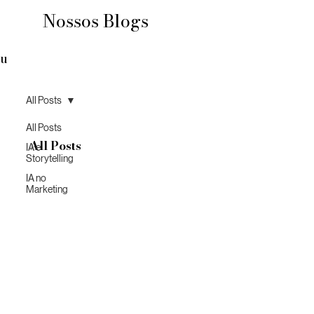
Nossos Blogs
u
All Posts
All Posts
All Posts
IA e
Storytelling
IA no
Marketing