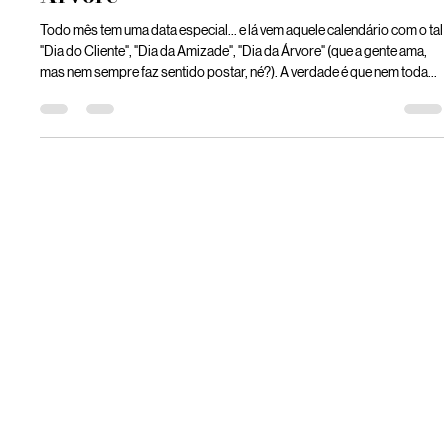
Amoras Digital
27 de fev.
2 min de leitura
Datas comemorativas: como engajar
sem ter que comemorar o Dia da
Árvore
Todo mês tem uma data especial… e lá vem aquele calendário com o tal
"Dia do Cliente", "Dia da Amizade", "Dia da Árvore" (que a gente ama,
mas nem sempre faz sentido postar, né?). A verdade é que nem toda
data comemorativa precisa ser usada pela sua marca. Neste artigo, a
Amoras te mostra como escolher datas estratégicas e criar
conteúdos que engajam de verdade, sem forçar pauta.