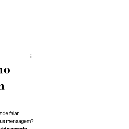
mo
m
de falar 
a sua mensagem? 