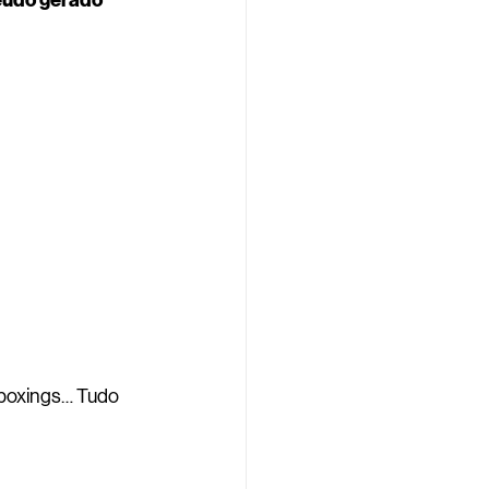
eúdo gerado 
nboxings… Tudo 