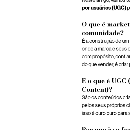
Neste artigo, vamos t
por usuários (UGC)
 
O que é market
comunidade?
É a construção de um a
onde a marca e seus 
com propósito, confia
do que vender, é cria
E o que é UGC 
Content)?
São os conteúdos cr
pelos seus próprios c
isso é ouro puro para 
Por que isso f