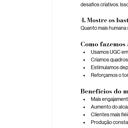
desafios criativos. Is
4. Mostre os bas
Quanto mais humana su
Como fazemos 
Usamos UGC em c
Criamos quadros i
Estimulamos depo
Reforçamos o tom
Benefícios do 
Mais engajament
Aumento do alca
Clientes mais fi
Produção consta