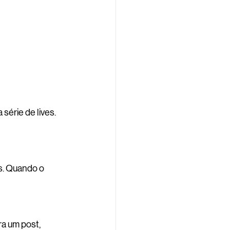
érie de lives. 
s. Quando o 
a um post, 