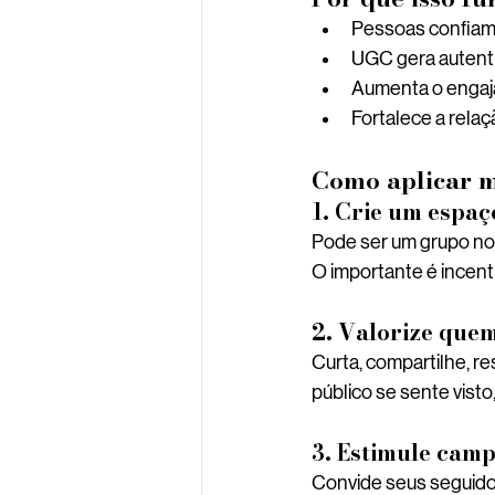
Pessoas confiam
UGC gera autenti
Aumenta o engaj
Fortalece a rela
Como aplicar 
1. Crie um espaç
Pode ser um grupo no 
O importante é incenti
2. Valorize que
Curta, compartilhe, 
público se sente visto
3. Estimule cam
Convide seus seguidor