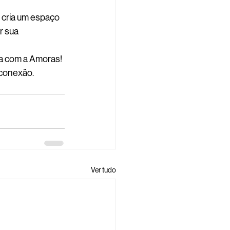
cria um espaço 
r sua 
a com a Amoras! 
 conexão.
Ver tudo