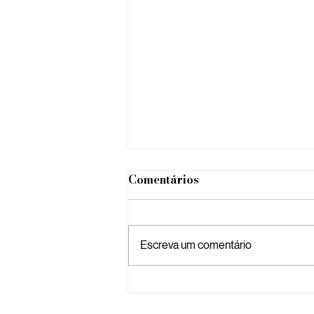
Comentários
Escreva um comentário
Sua marca no YouTube:
por que vale a pena e por