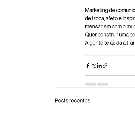
Marketing de comunid
de troca, afeto e insp
mensagem com o mu
Quer construir uma co
A gente te ajuda a tr
Posts recentes