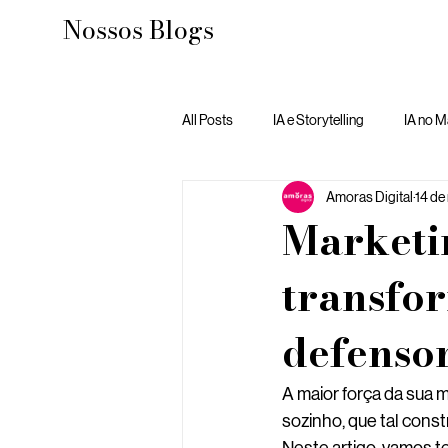
Nossos Blogs
All Posts
IA e Storytelling
IA no M
Amoras Digital
14 de
Marketi
transfo
defenso
A maior força da sua 
sozinho, que tal cons