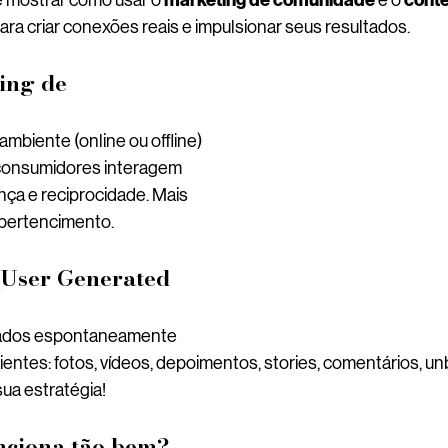
marketing de comunidade
cont
e mostrar como usar o 
 e o 
para criar conexões reais e impulsionar seus resultados.
ing de 
mbiente (online ou offline) 
consumidores interagem 
nça e reciprocidade. Mais 
r pertencimento.
(User Generated 
iados espontaneamente 
lientes: fotos, vídeos, depoimentos, stories, comentários, u
sua estratégia!
unciona tão bem?