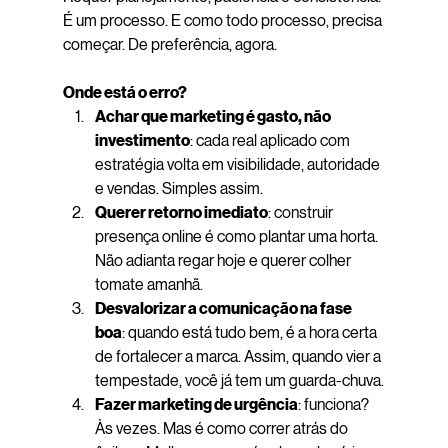
É um processo. E como todo processo, precisa 
começar. De preferência, agora.
Onde está o erro?
Achar que marketing é gasto, não 
investimento
: cada real aplicado com 
estratégia volta em visibilidade, autoridade 
e vendas. Simples assim.
Querer retorno imediato
: construir 
presença online é como plantar uma horta. 
Não adianta regar hoje e querer colher 
tomate amanhã.
Desvalorizar a comunicação na fase 
boa
: quando está tudo bem, é a hora certa 
de fortalecer a marca. Assim, quando vier a 
tempestade, você já tem um guarda-chuva.
Fazer marketing de urgência
: funciona? 
Às vezes. Mas é como correr atrás do 