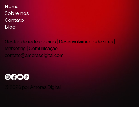
porque fazer e como evitar o famoso
Home
'gastei e não voltou'
Sobre nós
Contato
Blog
Gestão de redes sociais | Desenvolvimento de sites |
Marketing | Comunicação
contato@amorasdigital.com
© 2026 por Amoras Digital