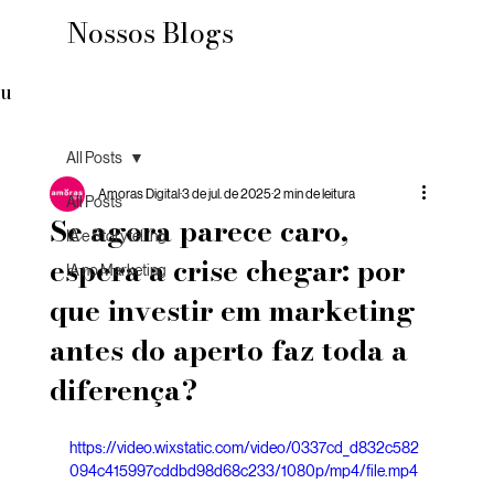
Nossos Blogs
u
All Posts
Amoras Digital
3 de jul. de 2025
2 min de leitura
All Posts
Se agora parece caro,
IA e Storytelling
espera a crise chegar: por
IA no Marketing
que investir em marketing
antes do aperto faz toda a
diferença?
https://video.wixstatic.com/video/0337cd_d832c582
094c415997cddbd98d68c233/1080p/mp4/file.mp4