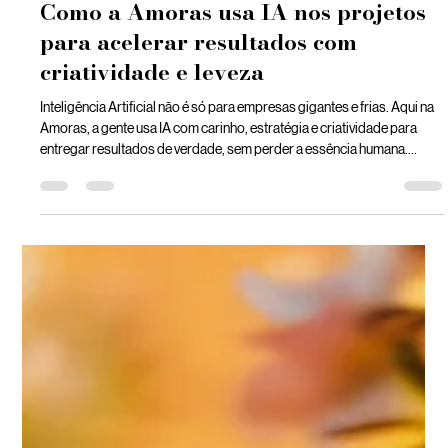
Amoras Digital
28 de nov. de 2025
2 min de leitura
Como a Amoras usa IA nos projetos
para acelerar resultados com
criatividade e leveza
Inteligência Artificial não é só para empresas gigantes e frias. Aqui na
Amoras, a gente usa IA com carinho, estratégia e criatividade para
entregar resultados de verdade, sem perder a essência humana.
Neste artigo, vamos mostrar como integramos a IA nos nossos
projetos e como isso potencializa o que fazemos de melhor: criar
conexões reais entre marcas e pessoas.