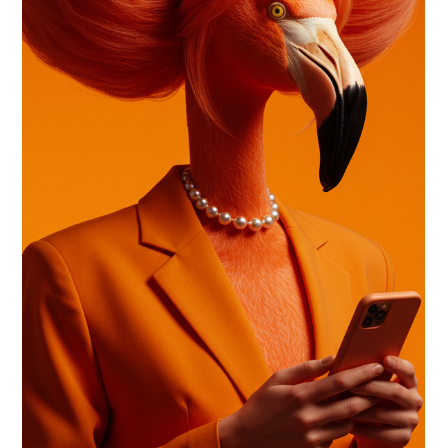
3 de out. de 2025
2 min de leitura
Voice Search SEO: como preparar
seu conteúdo para as buscas por voz
“Ok, Google… onde encontro uma agência de marketing criativa e
eficiente?” Se essa frase parece familiar, é porque as buscas por voz já
fazem parte da nossa rotina, e da jornada dos seus clientes também.
Com o avanço dos assistentes virtuais, preparar seu conteúdo para o
Voice Search SEO deixou de ser tendência e virou necessidade.
Neste artigo, a gente te mostra como adaptar sua estratégia com
leveza, inteligência e performance!