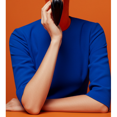
Personalização extrema: como a IA
cria experiências únicas no
marketing digital
Você já teve a sensação de que uma marca falou diretamente com
você? Não foi coincidência, foi personalização! E com o uso da
inteligência artificial, esse nível de conexão está cada vez mais
preciso. Neste artigo, vamos te mostrar como a personalização
extrema está moldando o marketing digital e como a sua marca pode
(e deve!) surfar nessa tendência.