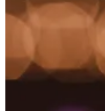
imersivas para sua marca
Imagina seu cliente experimentando um produto no ambiente dele
sem sair de casa, ou mergulhando em uma experiência de marca
como se estivesse dentro dela? Com a realidade aumentada (AR) e a
realidade virtual (VR), isso já é possível, e mais acessível do que você
imagina! Neste artigo, vamos te mostrar como aplicar essas
tecnologias no marketing para encantar, envolver e vender mais.