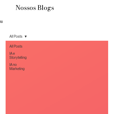
Nossos Blogs
u
All Posts
All Posts
IA e
Storytelling
IA no
Marketing