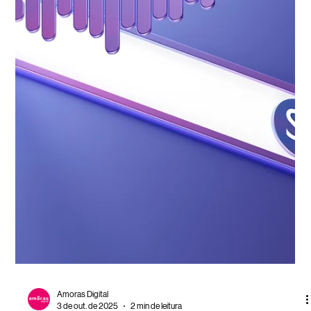
um e-mail e viu um anúncio dela no Instagram, tudo com a mesma
linguagem e propósito? Isso é omnichannel com marketing
conversacional, uma estratégia poderosa que, com a ajuda da
inteligência artificial, transforma a experiência do cliente em algo leve,
natural e inesquecível.