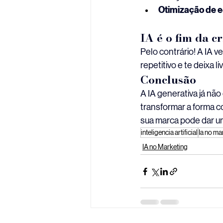
Otimização de e-
IA é o fim da 
Pelo contrário! A IA ve
repetitivo e te deixa l
Conclusão
A IA generativa já não 
transformar a forma c
sua marca pode dar um
inteligencia artificial
Ia no ma
IA no Marketing