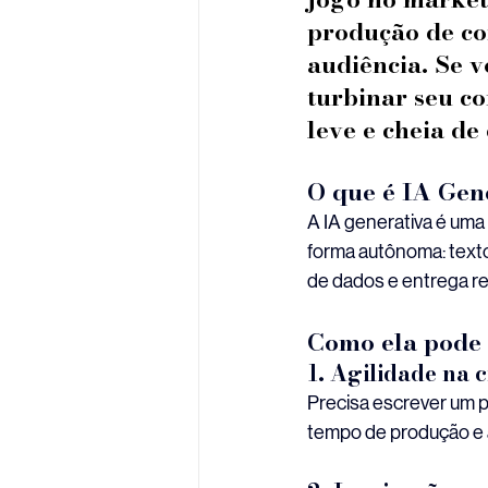
produção de con
audiência. Se v
turbinar seu c
leve e cheia de
O que é IA Gen
A IA generativa é uma 
forma autônoma: texto
de dados e entrega re
Como ela pode p
1. Agilidade na 
Precisa escrever um po
tempo de produção e a