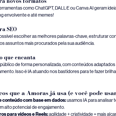
ara novos formatos
Ferramentas como ChatGPT, DALL·E ou Canva AI geram ideias v
ing envolvente e até memes!
ara SEO
possível escolher as melhores palavras-chave, estruturar co
os assuntos mais procurados pela sua audiência.
ão que encanta
 público de forma personalizada, com conteúdos adaptados p
ento. Isso é IA atuando nos bastidores para te fazer brilhar
cos que a Amoras já usa (e você pode us
e conteúdo com base em dados:
 usamos IA para analisar 
om alto potencial de engajamento.
ros para vídeos e Reels:
 agilidade + criatividade = mais alca