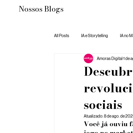
Nossos Blogs
All Posts
IA e Storytelling
IA no M
Amoras Digital
1 de 
Descubr
revoluci
sociais
Atualizado:
8 de ago. de 20
Você já ouviu 
jogo no marketi