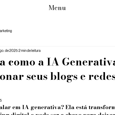
Menu
arketing
ago. de 2025
2 min de leitura
a como a IA Generativ
onar seus blogs e rede
25
falar em IA generativa? Ela está transfor
ng digital e pode ser a chave para deixar