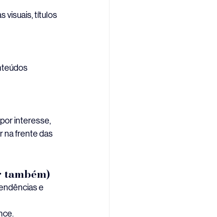
isuais, títulos 
nteúdos 
or interesse, 
 na frente das 
ar também)
tendências e 
nce.