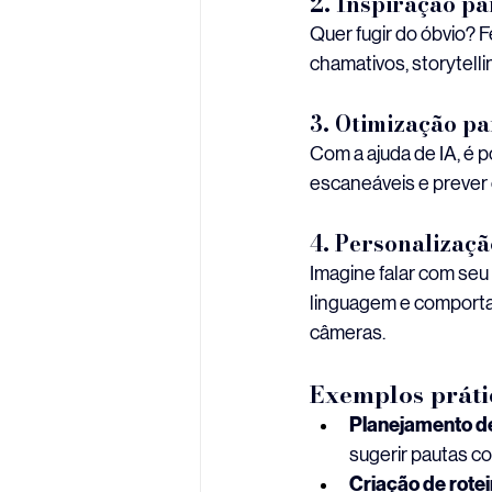
2. Inspiração p
Quer fugir do óbvio? 
chamativos, storytell
3. Otimização p
Com a ajuda de IA, é 
escaneáveis e prever 
4. Personalizaç
Imagine falar com seu
linguagem e comportam
câmeras.
Exemplos práti
Planejamento d
sugerir pautas c
Criação de rotei