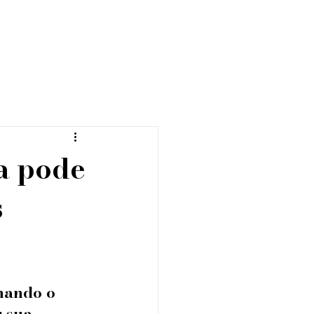
a pode
s
mando o 
 sua 