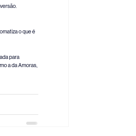
versão.
tomatiza o que é 
iada para 
omo a da Amoras, 