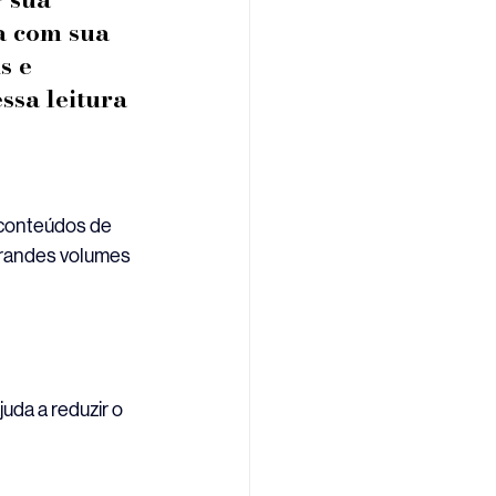
a com sua 
s e 
sa leitura 
 conteúdos de 
grandes volumes 
uda a reduzir o 