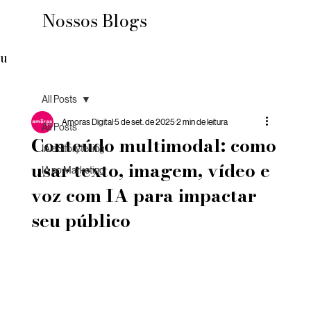
Nossos Blogs
u
All Posts
Amoras Digital
5 de set. de 2025
2 min de leitura
All Posts
Conteúdo multimodal: como
IA e Storytelling
usar texto, imagem, vídeo e
IA no Marketing
voz com IA para impactar
seu público