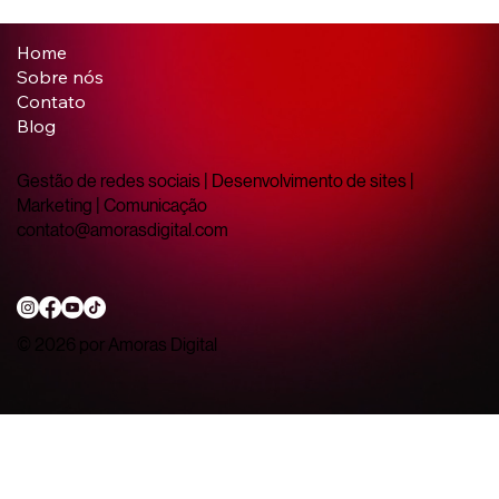
Realidade Aumentada e Virtual no
Marketing: como criar experiências
Home
imersivas para sua marca
Sobre nós
Contato
Blog
Gestão de redes sociais | Desenvolvimento de sites |
Marketing | Comunicação
contato@amorasdigital.com
© 2026 por Amoras Digital